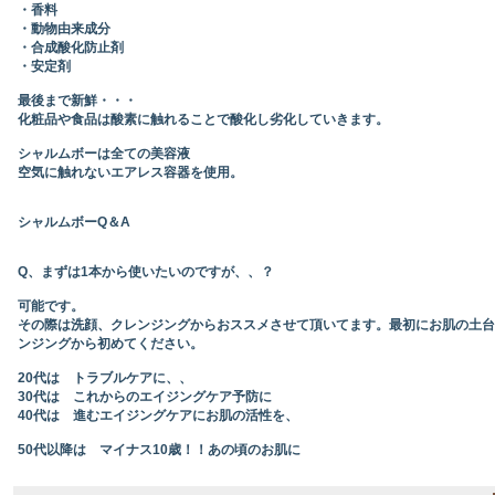
・香料
・動物由来成分
・合成酸化防止剤
・安定剤
最後まで新鮮・・・
化粧品や食品は酸素に触れることで酸化し劣化していきます。
シャルムボーは全ての美容液
空気に触れないエアレス容器を使用。
シャルムボーQ＆A
Q、まずは1本から使いたいのですが、、？
可能です。
その際は洗顔、クレンジングからおススメさせて頂いてます。最初にお肌の土台
ンジングから初めてください。
20代は トラブルケアに、、
30代は これからのエイジングケア予防に
40代は 進むエイジングケアにお肌の活性を、
50代以降は マイナス10歳！！あの頃のお肌に