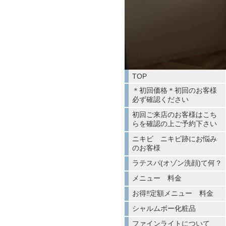
TOP
＊初回価格＊初回のお客様
必ず確認ください
初回ご来店のお客様はこち
らを確認の上ご予約下さい
ニキビ ニキビ跡にお悩み
のお客様
ラテスパ(オゾン洗顔)て何？
メニュー 料金
お得‼︎定額メニュー 料金
シャルムボー化粧品
ファインライトについて