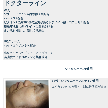
ドクターライン
VAA
ソフト ビタミンA誘導体２%配合
ハード 3%配合
ビタミンAの約300倍の活力があるレチノイン酸トコフェリル配合、
線維芽細胞にダイレクトに働きかける、
古い肌を排除し、新しく肌再生
HQクリーム
ハイドロキノン５％配合
出来てしまった「シミ」にアプローチ
高濃度ハイドロキノンと美容成分
シャルムボー1年使用
60代 シャルムボーフルライン使用
コメカミのシミが薄く、肌に透明感が出ま